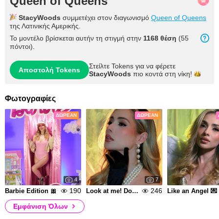
Queen of Queens
StacyWoods
συμμετέχει στον διαγωνισμό
Queen of Queens
της Λατινικής Αμερικής.
Το μοντέλο βρίσκεται αυτήν τη στιγμή στην
1168 θέση
(55
πόντοι).
Στείλτε Tokens για να φέρετε
Αποστολή Tokens
StacyWoods
πιο κοντά στη
νίκη!
Φωτογραφίες
ΔΩΡΕΆΝ
ΔΩΡΕΆΝ
4
7
190
246
Barbie Edition 🎀
Look at me! Don't stop doing it💥
Like an Angel 💌
Εμφάνιση Όλων