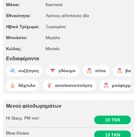
Μάτια:
Καστανά
Εθνικότητα:
Λατίνος-α/Ισπανός-ίδα
Ηβικό Τρίχωμα:
Ξυρισμένο
Μπούστο:
Μεγάλο
Κώλος:
Μεσαίο
Ενδιαφέροντα
συζήτηση
γδύσιμο
πίπα
βαθύ
δάχτυλο
αυτοϊκανοποίηση
ρούφηγμα 
Μενού φιλοδωρημάτων
Hi Stacy, PM me!
10 TKN
Blow Kisses
15 TKN