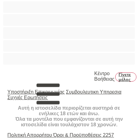
Τεράστια Βυζιά
Τριχωτό μουνάκι
Φετίχ
Φοιτήτριες
Χυσίματα
Κέντρο
Γίνετε
Βοήθειας
μέλος
Υποστήριξη Επικοινωνίας
Συμβουλευτικη Υπηρεσια
Συχνές Ερωτήσεις
Αυτή η ιστοσελίδα περιορίζεται αυστηρά σε
ενήλικες 18 ετών και άνω.
Όλα τα μοντέλα που εμφανίζονται σε αυτή την
ιστοσελίδα είναι τουλάχιστον 18 χρονών.
Πολιτική Απορρήτου
Όροι & Προϋποθέσεις
2257