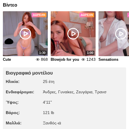
Βίντεο
ΔΩΡΕΆΝ
ΔΩΡΕΆΝ
1:30
1:00
868
1243
Cute
Blowjob for you
Sensations
Βιογραφικό μοντέλου
Ηλικία:
25 έτη
Ενδιαφέρομαι:
Άνδρες, Γυναίκες, Zευγάρια, Τρανσ
Ύψος:
4'11"
Βάρος:
121 lb
Μαλλιά:
Ξανθός-ιά