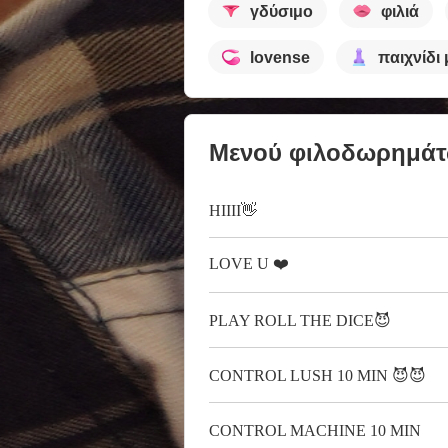
γδύσιμο
φιλιά
lovense
παιχνίδι
Μενού φιλοδωρημά
HIIII👋
LOVE U ❤️
PLAY ROLL THE DICE😈
CONTROL LUSH 10 MIN 😈😈
CONTROL MACHINE 10 MIN