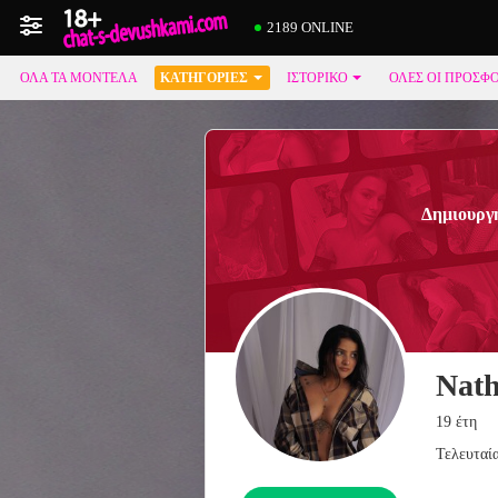
2189 ONLINE
ΌΛΑ ΤΑ ΜΟΝΤΈΛΑ
ΚΑΤΗΓΟΡΊΕΣ
ΙΣΤΟΡΙΚΌ
ΟΛΕΣ ΟΙ ΠΡΟΣΦ
Δημιουργή
Nat
19 έτη
Τελευταί