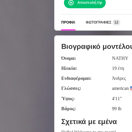
Αποστολή tip
ΠΡΟΦΊΛ
ΦΩΤΟΓΡΑΦΊΕΣ
12
Βιογραφικό μοντέλο
Όνομα:
NATHY
Ηλικία:
19 έτη
Ενδιαφέρομαι:
Άνδρες
Γλώσσες:
american
Ύψος:
4'11"
Βάρος:
99 lb
Σχετικά με εμένα