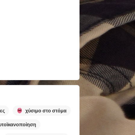
ες
χύσιμο στο στόμα
υτοϊκανοποίηση