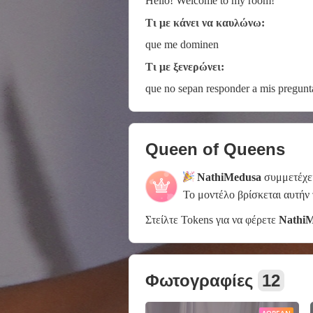
Hello! Welcome to my room!
Τι με κάνει να καυλώνω:
que me dominen
Τι με ξενερώνει:
que no sepan responder a mis pregunt
Queen of Queens
NathiMedusa
συμμετέχε
Το μοντέλο βρίσκεται αυτήν
Στείλτε Tokens για να φέρετε
Nathi
Φωτογραφίες
12