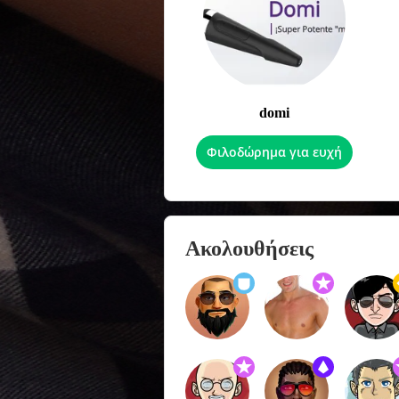
domi
Φιλοδώρημα για ευχή
Ακολουθήσεις