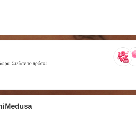
δώρα. Στείλτε το πρώτο!
hiMedusa