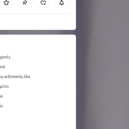
ρινές
ανά
ος-α/Ισπανός-ίδα
μένο
ίο
ίο