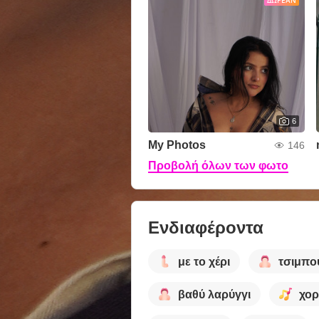
ΔΩΡΕΆΝ
6
My Photos
146
Προβολή όλων των φωτο
Ενδιαφέροντα
με το χέρι
τσιμπο
βαθύ λαρύγγι
χορ