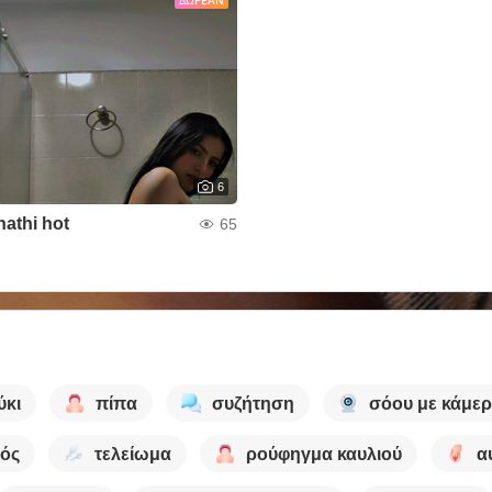
ΔΩΡΕΆΝ
6
nathi hot
65
ύκι
πίπα
συζήτηση
σόου με κάμερ
ός
τελείωμα
ρούφηγμα καυλιού
α