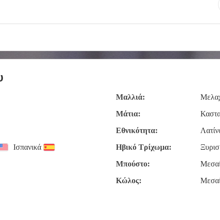
υ
Μαλλιά:
Μελαχ
Μάτια:
Καστ
Εθνικότητα:
Λατίν
Ισπανικά
Ηβικό Τρίχωμα:
Ξυρισ
Μπούστο:
Μεσα
Κώλος:
Μεσα