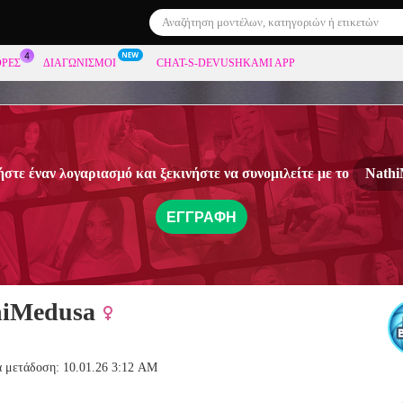
ΟΡΕΣ
ΔΙΑΓΩΝΙΣΜΟΊ
CHAT-S-DEVUSHKAMI APP
στε έναν λογαριασμό και ξεκινήστε να συνομιλείτε με το
Nathi
ΕΓΓΡΑΦΉ
hiMedusa
α μετάδοση: 10.01.26 3:12 AM