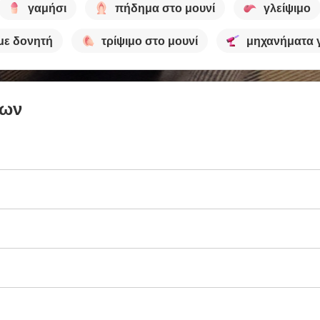
γαμήσι
πήδημα στο μουνί
γλείψιμο
 με δονητή
τρίψιμο στο μουνί
μηχανήματα γ
των