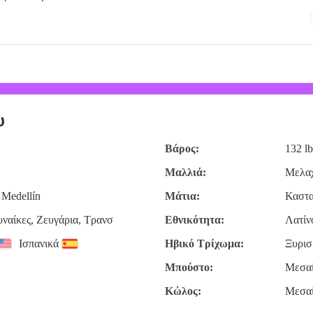
υ
Βάρος:
132 lb
Μαλλιά:
Μελαχ
 Medellín
Μάτια:
Καστ
υναίκες, Zευγάρια, Τρανσ
Εθνικότητα:
Λατίν
Ισπανικά
Ηβικό Τρίχωμα:
Ξυρισ
Μπούστο:
Μεσα
Κώλος:
Μεσα