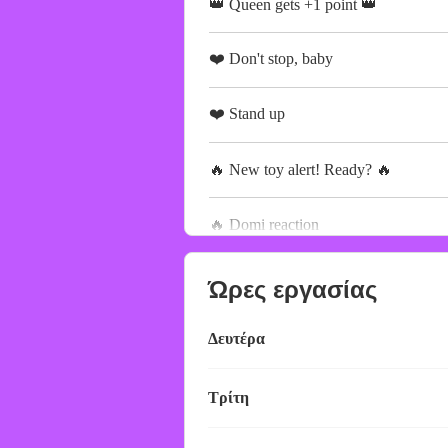
👑 Queen gets +1 point 👑
❤️ Don't stop, baby
❤️ Stand up
🔥 New toy alert! Ready? 🔥
🔥 Domi reaction
Ώρες εργασίας
Δευτέρα
Τρίτη