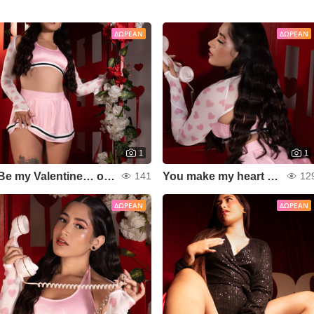
ΔΩΡΕΆΝ
ΔΩΡΕΆΝ
1
1
Be my Valentine… or else 😉
You make my heart smile 💌
141
12
ΔΩΡΕΆΝ
ΔΩΡΕΆΝ