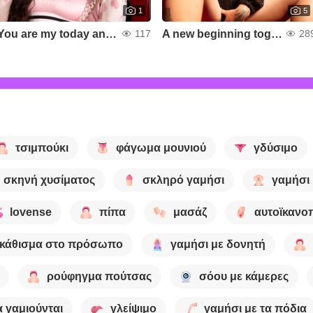
1
5
You are my today and all of my tomorrows 💗
A new beginning together 💥
117
28
τσιμπούκι
φάγωμα μουνιού
γδύσιμο
σκηνή χυσίματος
σκληρό γαμήσι
γαμήσι
lovense
πίπα
μασάζ
αυτοϊκανο
κάθισμα στο πρόσωπο
γαμήσι με δονητή
ρούφηγμα πούτσας
σόου με κάμερες
α γαμιούνται
γλείψιμο
γαμήσι με τα πόδια