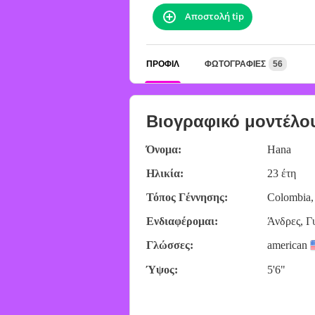
Αποστολή tip
ΠΡΟΦΊΛ
ΦΩΤΟΓΡΑΦΊΕΣ
56
Βιογραφικό μοντέλο
Όνομα:
Hana
Ηλικία:
23 έτη
Τόπος Γέννησης:
Colombia,
Ενδιαφέρομαι:
Άνδρες, Γ
Γλώσσες:
american
Ύψος:
5'6"