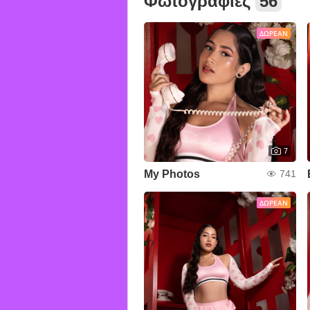
Φωτογραφίες
56
ΔΩΡΕΆΝ
7
My Photos
741
ΔΩΡΕΆΝ