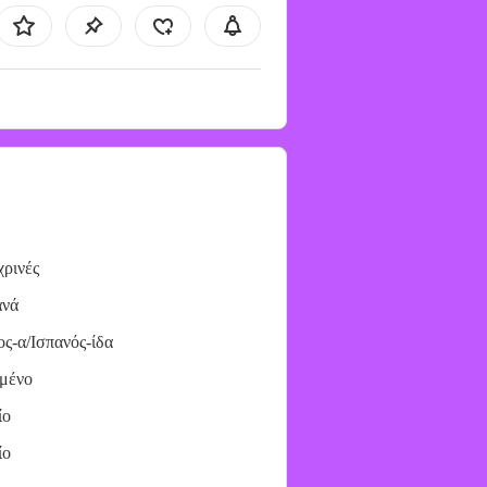
ρινές
ανά
ος-α/Ισπανός-ίδα
μένο
ίο
ίο