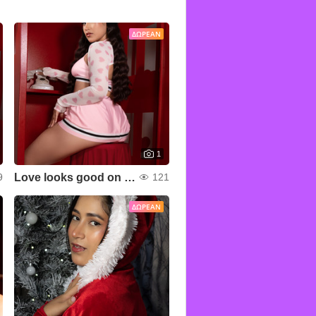
ΔΩΡΕΆΝ
1
Love looks good on us 💖
9
121
ΔΩΡΕΆΝ