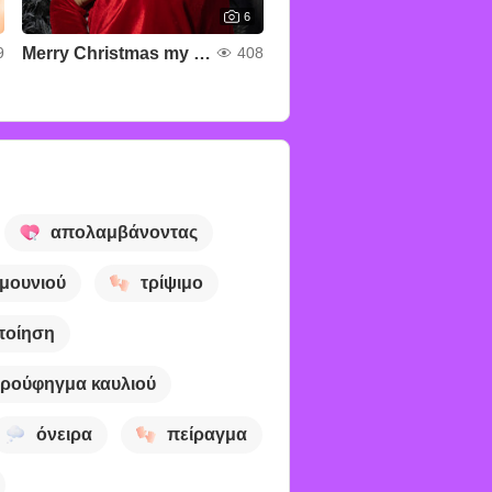
6
Merry Christmas my love🤶💕
9
408
απολαμβάνοντας
 μουνιού
τρίψιμο
ποίηση
ρούφηγμα καυλιού
όνειρα
πείραγμα