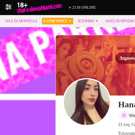
2136 ONLINE
ΌΛΑ ΤΑ ΜΟΝΤΈΛΑ
ΚΑΤΗΓΟΡΊΕΣ
ΙΣΤΟΡΙΚΌ
ΟΛΕΣ ΟΙ ΠΡΟΣΦ
Δημιουρ
Han
We
23 έτη, 
Τελευταί