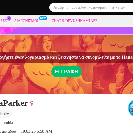
ΟΡΕΣ
ΔΙΑΓΩΝΙΣΜΟΊ
CHAT-S-DEVUSHKAMI APP
γήστε έναν λογαριασμό και ξεκινήστε να συνομιλείτε με το
Hana
ΕΓΓΡΑΦΉ
aParker
bsite
Colombia
α μετάδοση: 19.03.26 5:58 AM