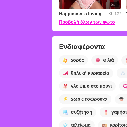
1
Happiness is loving you 💕
127
Προβολή όλων των φωτο
Ενδιαφέροντα
χορός
φιλιά
θηλυκή κυριαρχία
γλείψιμο στο μουνί
χωρίς εσώρουχα
συζήτηση
γαμήσι
τελείωμα
κορίτσι